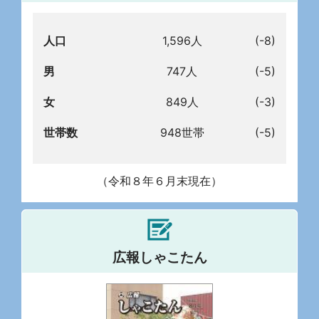
人口
1,596人
(-8)
男
747人
(-5)
女
849人
(-3)
世帯数
948世帯
(-5)
（令和８年６月末現在）
広報しゃこたん