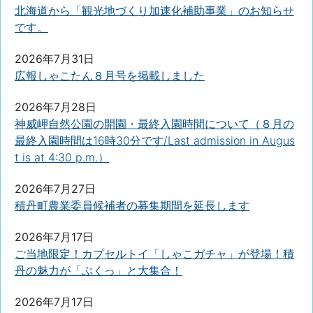
北海道から「観光地づくり加速化補助事業」のお知らせ
です。
2026年7月31日
広報しゃこたん８月号を掲載しました
2026年7月28日
神威岬自然公園の開園・最終入園時間について（８月の
最終入園時間は16時30分です/Last admission in Augus
t is at 4:30 p.m.）
2026年7月27日
積丹町農業委員候補者の募集期間を延長します
2026年7月17日
ご当地限定！カプセルトイ「しゃこガチャ」が登場！積
丹の魅力が「ぷくっ」と大集合！
2026年7月17日